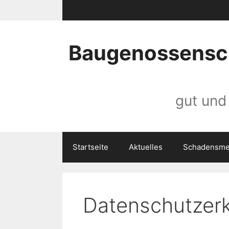
Zum
Inhalt
springen
Baugenossensch
gut und
Startseite
Aktuelles
Schadensme
Datenschutzerk