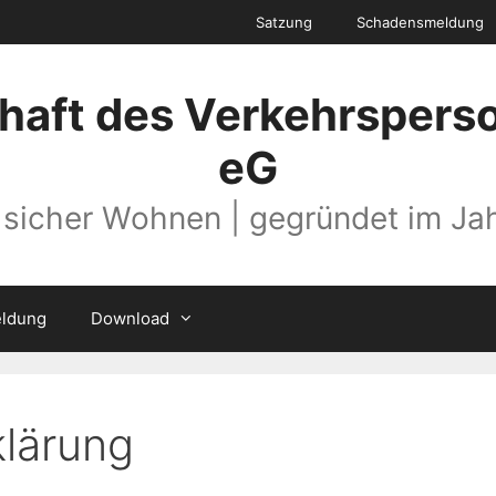
Satzung
Schadensmeldung
aft des Verkehrspers
eG
 sicher Wohnen | gegründet im Ja
ldung
Download
lärung